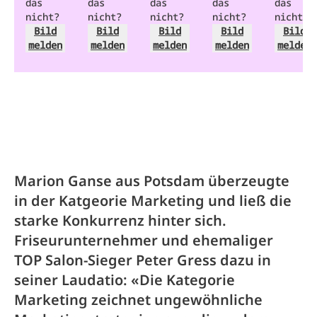
das
das
das
das
das
nicht?
nicht?
nicht?
nicht?
nicht?
Bild
Bild
Bild
Bild
Bild
melden
melden
melden
melden
melden
Marion Ganse aus Potsdam überzeugte
in der Katgeorie Marketing und ließ die
starke Konkurrenz hinter sich.
Friseurunternehmer und ehemaliger
TOP Salon-Sieger Peter Gress dazu in
seiner Laudatio: «Die Kategorie
Marketing zeichnet ungewöhnliche