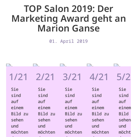
TOP Salon 2019: Der
Marketing Award geht an
Marion Ganse
01. April 2019
1/21
2/21
3/21
4/21
5/21
Sie
Sie
Sie
Sie
Sie
sind
sind
sind
sind
sind
auf
auf
auf
auf
auf
einem
einem
einem
einem
einem
Bild zu
Bild zu
Bild zu
Bild zu
Bild zu
sehen
sehen
sehen
sehen
sehen
und
und
und
und
und
möchten
möchten
möchten
möchten
möchten