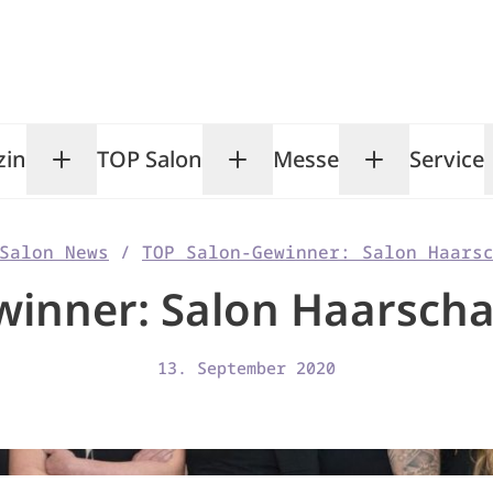
zin
TOP Salon
Messe
Service
Toggle Magazin submenu
Toggle TOP Salon subm
Toggle Me
Salon News
/
TOP Salon-Gewinner: Salon Haars
inner: Salon Haarschar
13. September 2020