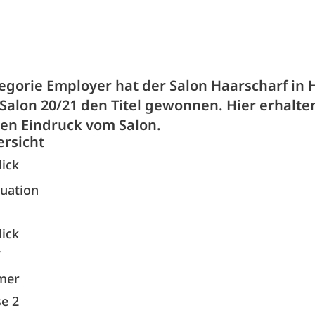
tegorie Employer hat der Salon Haarscharf in 
Salon 20/21 den Titel gewonnen. Hier erhalten
ten Eindruck vom Salon.
ersicht
lick
tuation
lick
tmer
e 2