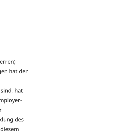
erren)
ngen hat den
sind, hat
Employer-
r
klung des
 diesem