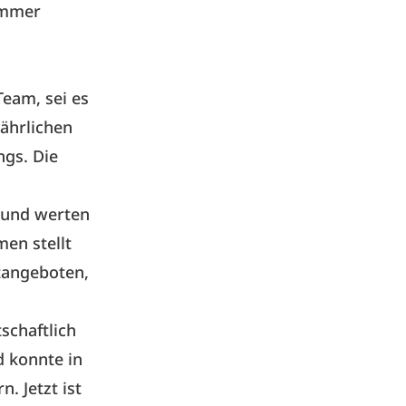
 immer
Team, sei es
ährlichen
ngs. Die
 und werten
men stellt
tangeboten,
schaftlich
 konnte in
. Jetzt ist