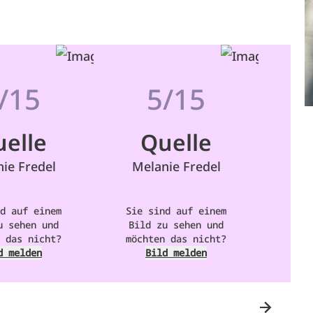
/15
5/15
elle
Quelle
ie Fredel
Melanie Fredel
Me
d auf einem
Sie sind auf einem
Sie 
u sehen und
Bild zu sehen und
Bil
 das nicht?
möchten das nicht?
möch
d melden
Bild melden