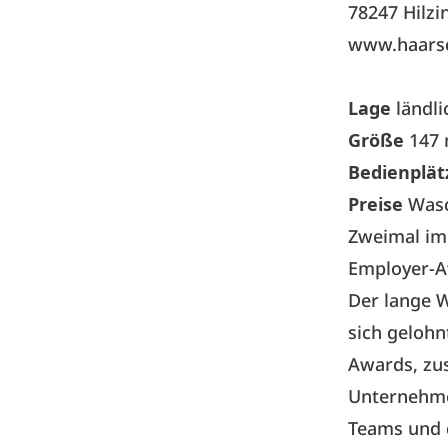
78247 Hilzi
www.haarsc
Lage
ländl
Größe
147 
Bedienplä
Preise
Wasc
Zweimal im 
Employer-A
Der lange W
sich gelohn
Awards, zus
Unternehme
Teams und 