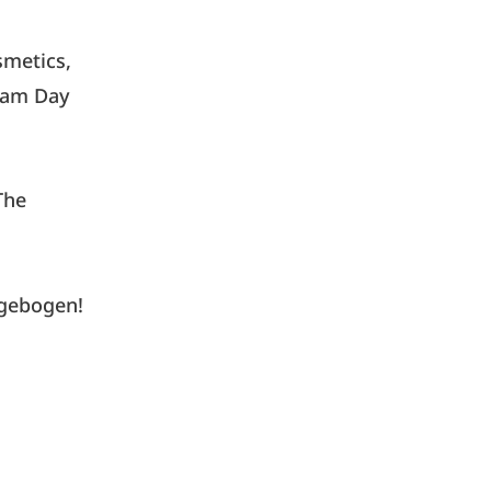
smetics,
eam Day
The
agebogen!