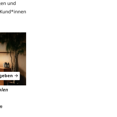
gen und
 Kund*innen
blen
m