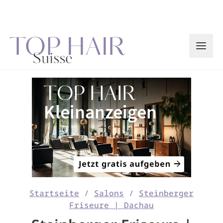
Zum
Inhalt
springen
Startseite
/
Salons
/
Steinberger
Friseure | Dachau