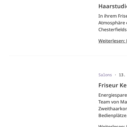
Haarstudi
In ihrem Fri
Atmosphäre e
Chesterfields
Weiterlesen:
Salons
·
13.
Friseur K
Energiesparen
Team von Mar
Zweithaarkom
Bedienplätze
Weiterlesen: