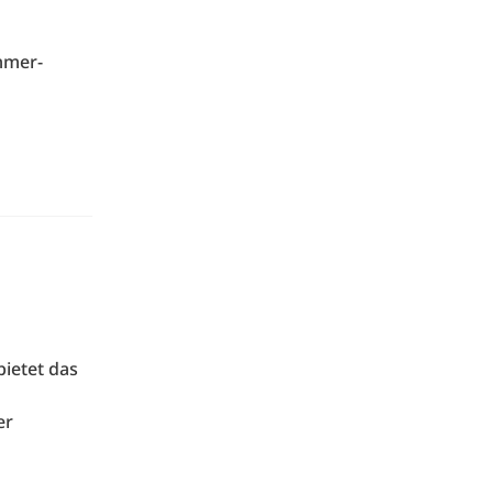
mmer-
bietet das
er