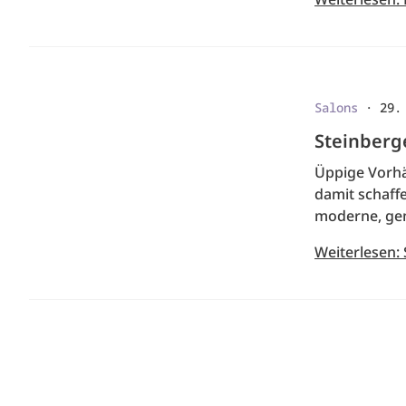
Salons
·
29.
Steinberg
Üppige Vorhä
damit schaff
moderne, ge
Weiterlesen: