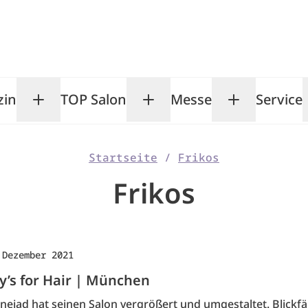
zin
TOP Salon
Messe
Service
Toggle Magazin submenu
Toggle TOP Salon subm
Toggle Me
Startseite
/
Frikos
Frikos
 Dezember 2021
y’s for Hair | München
nejad hat seinen Salon vergrößert und umgestaltet. Blickf