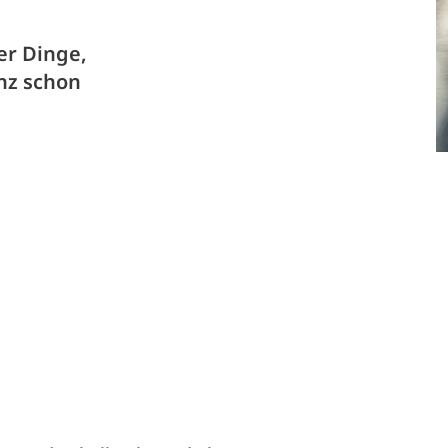
er Dinge,
nz schon