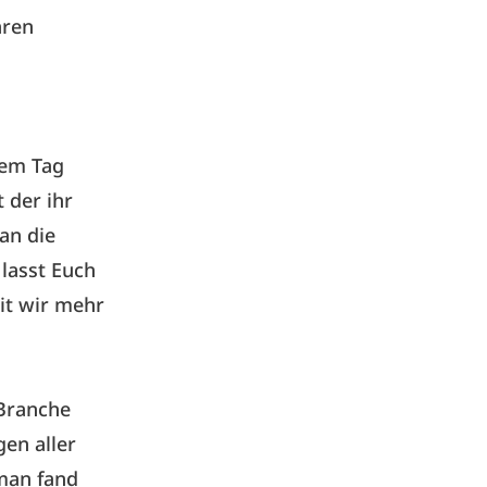
hren
nem Tag
 der ihr
an die
lasst Euch
it wir mehr
 Branche
en aller
 man fand