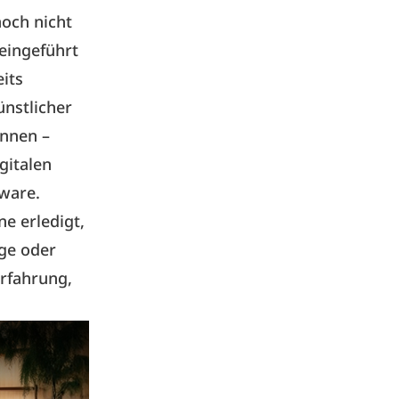
noch nicht
 eingeführt
eits
ünstlicher
önnen –
gitalen
ware.
e erledigt,
age oder
Erfahrung,