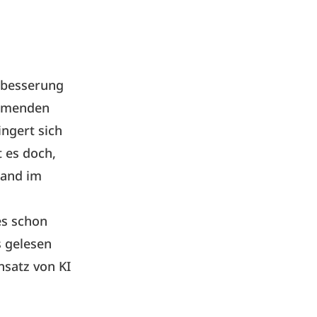
erbesserung
ommenden
ngert sich
t es doch,
wand im
es schon
s gelesen
nsatz von KI