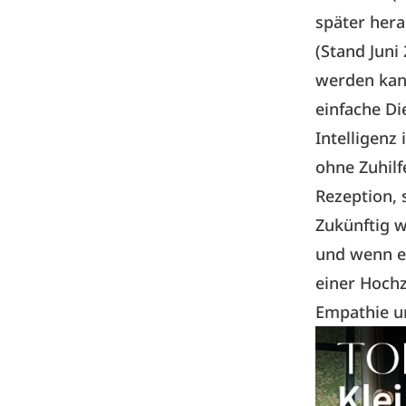
später hera
(Stand Juni
werden kann
einfache Di
Intelligenz
ohne Zuhilf
Rezeption,
Zukünftig w
und wenn es
einer Hochz
Empathie u