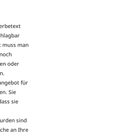
erbetext
chlagbar
gt muss man
 noch
ren oder
n.
nangebot für
en. Sie
ass sie
wurden sind
ache an Ihre