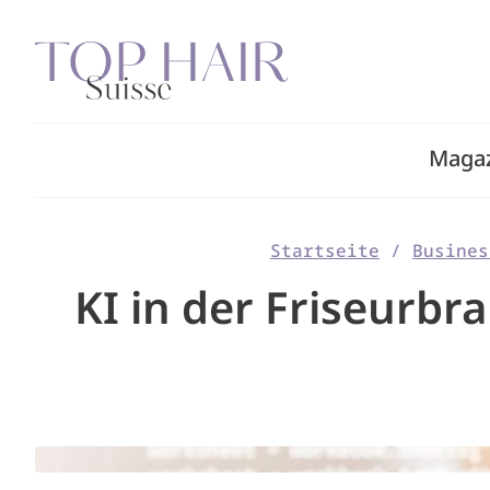
Zum
Inhalt
springen
Maga
Startseite
/
Busines
KI in der Friseurbr