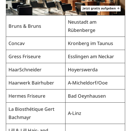
Neustadt am
Bruns & Bruns
Rübenberge
Concav
Kronberg im Taunus
Gress Friseure
Esslingen am Neckar
HaarSchneider
Hoyerswerda
Haarwerk Bairhuber
A-Micheldorf/Ooe
Hermes Friseure
Bad Oeynhausen
La Biosthétique Gert
A-Linz
Bachmayr
Lill & Lill Hair- and