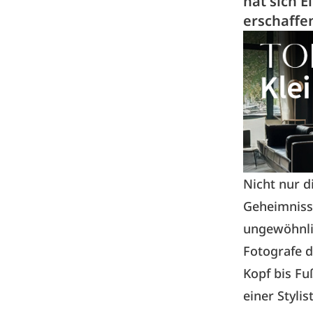
hat sich E
erschaffe
Nicht nur di
Geheimnisse
ungewöhnlic
Fotografe d
Kopf bis Fu
einer Stylis