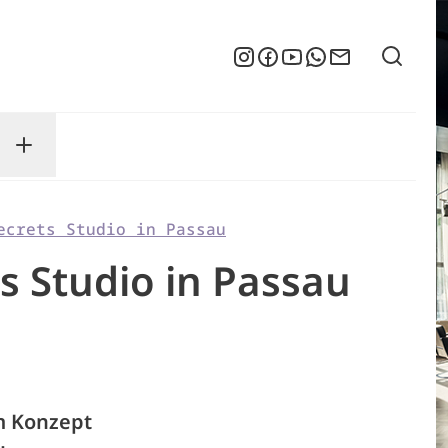
Suche
Instagram
Facebook
YouTube
WhatsApp
Newsletter
enu
sse submenu
Toggle Service submenu
ecrets Studio in Passau
ts Studio in Passau
m Konzept