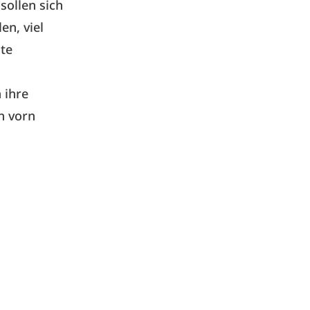
sollen sich
en, viel
ste
 ihre
h vorn