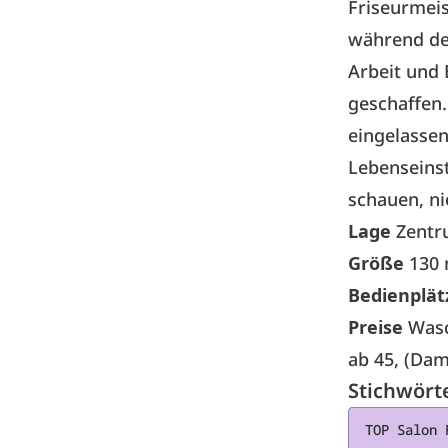
Friseurmeis
während der
Arbeit und 
geschaffen.
eingelassen
Lebenseinst
schauen, ni
Lage
Zentr
Größe
130
Bedienplät
Preise
Was
ab 45, (Dam
Stichwört
TOP Salon 