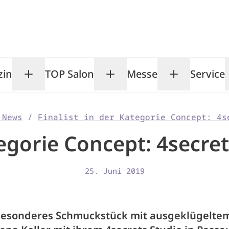
zin
TOP Salon
Messe
Service
Toggle Magazin submenu
Toggle TOP Salon subm
Toggle Me
 News
/
Finalist in der Kategorie Concept: 4s
tegorie Concept: 4secre
25. Juni 2019
besonderes Schmuckstück mit ausgeklügelte