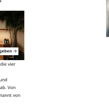
u
die vier
 und
 ab. Von
enannt von