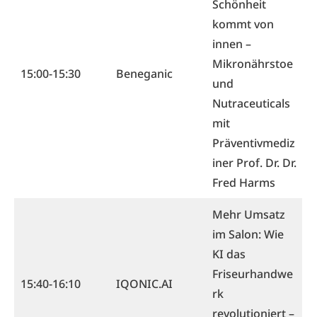
Schönheit
kommt von
innen –
Mikronährstoe
15:00-15:30
Beneganic
und
Nutraceuticals
mit
Präventivmediz
iner Prof. Dr. Dr.
Fred Harms
Mehr Umsatz
im Salon: Wie
KI das
Friseurhandwe
15:40-16:10
IQONIC.AI
rk
revolutioniert –