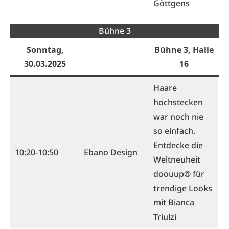
Göttgens
Bühne 3
Sonntag,
Bühne 3, Halle
30.03.202
5
16
Haare
hochstecken
war noch nie
so einfach.
Entdecke die
10:20-10:50
Ebano Design
Weltneuheit
doouup® für
trendige Looks
mit Bianca
Triulzi