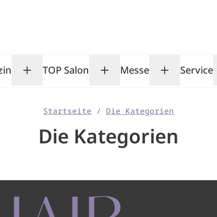
zin
TOP Salon
Messe
Service
Toggle Magazin submenu
Toggle TOP Salon subm
Toggle Me
Startseite
/
Die Kategorien
Die Kategorien