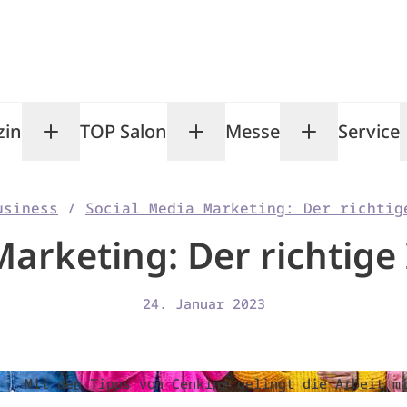
zin
TOP Salon
Messe
Service
Toggle Magazin submenu
Toggle TOP Salon subm
Toggle Me
usiness
/
Social Media Marketing: Der richtig
Marketing: Der richtige
24. Januar 2023
Mit den Tipps von Cenkinz gelingt die Arbeit m