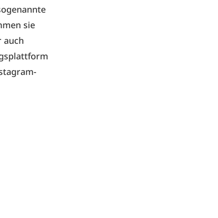
 sogenannte
ommen sie
r auch
gsplattform
nstagram-