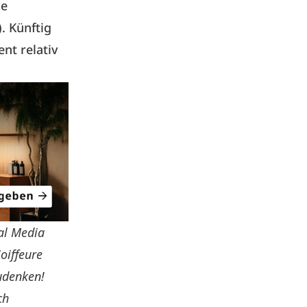
ge
. Künftig
nt relativ
al Media
oiffeure
udenken!
ch