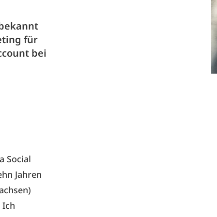
 bekannt
ting für
Account bei
a Social
zehn Jahren
wachsen)
 Ich