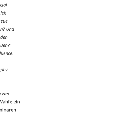
cial
ich
neue
en? Und
 den
auen?“
fluencer
ophy
 zwei
Wahl): ein
eminaren