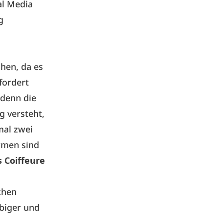
al Media
g
hen, da es
fordert
 denn die
g versteht,
hmal zwei
ormen sind
s Coiffeure
chen
biger und