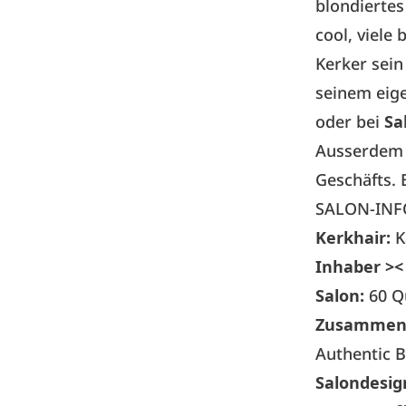
blondiertes
cool, viele
Kerker sei
seinem eig
oder bei
Sa
Ausserdem h
Geschäfts. 
SALON-INF
Kerkhair:
K
Inhaber ><
Salon:
60 Q
Zusammenar
Authentic 
Salondesig