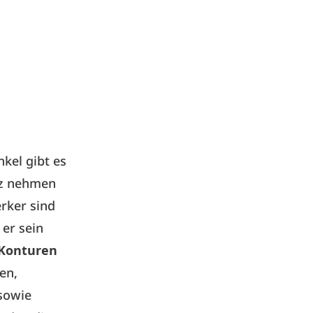
nkel gibt es
tz nehmen
rker sind
er sein
e Konturen
en,
sowie