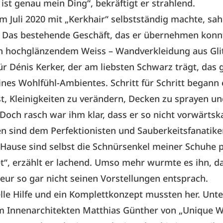
 ist genau mein Ding“, bekräftigt er strahlend.
 im Juli 2020 mit „Kerkhair“ selbstständig machte, sah
. Das bestehende Geschäft, das er übernehmen konn
in hochglänzendem Weiss – Wandverkleidung aus Gli
Für Dénis Kerker, der am liebsten Schwarz trägt, das
ines Wohlfühl-Ambientes. Schritt für Schritt begann 
t, Kleinigkeiten zu verändern, Decken zu sprayen u
 Doch rasch war ihm klar, dass er so nicht vorwärts
n sind dem Perfektionisten und Sauberkeitsfanatike
 Hause sind selbst die Schnürsenkel meiner Schuhe p
t“, erzählt er lachend. Umso mehr wurmte es ihn, da
ieur so gar nicht seinen Vorstellungen entsprach.
lle Hilfe und ein Komplettkonzept mussten her. Unt
m Innenarchitekten Matthias Günther von „Unique W