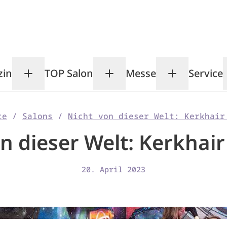
zin
TOP Salon
Messe
Service
Toggle Magazin submenu
Toggle TOP Salon subm
Toggle Me
te
/
Salons
/
Nicht von dieser Welt: Kerkhair
n dieser Welt: Kerkhair
20. April 2023