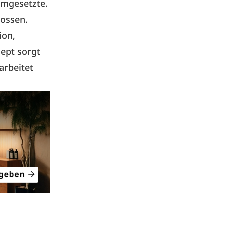
umgesetzte.
lossen.
ion,
zept sorgt
arbeitet