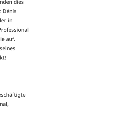
inden dies
t Dénis
er in
rofessional
ie auf.
seines
kt!
eschäftigte
nal,