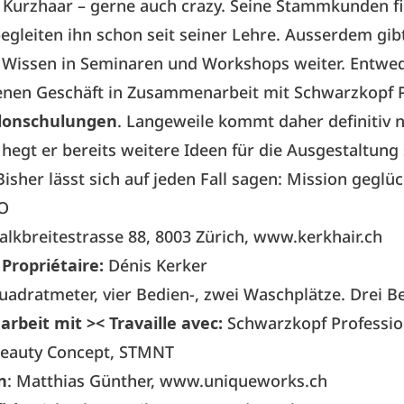
 Kurzhaar – gerne auch crazy. Seine Stammkunden f
 begleiten ihn schon seit seiner Lehre. Ausserdem gib
n Wissen in Seminaren und Workshops weiter. Entwed
enen Geschäft in Zusammenarbeit mit Schwarzkopf P
lonschulungen
. Langeweile kommt daher definitiv n
egt er bereits weitere Ideen für die Ausgestaltung 
Bisher lässt sich auf jeden Fall sagen: Mission geglüc
O
alkbreitestrasse 88, 8003 Zürich, www.kerkhair.ch
 Propriétaire:
Dénis Kerker
uadratmeter, vier Bedien-, zwei Waschplätze. Drei B
beit mit >< Travaille avec:
Schwarzkopf Professio
Beauty Concept, STMNT
n
: Matthias Günther,
www.uniqueworks.ch