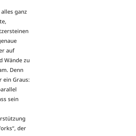
 alles ganz
te,
tzersteinen
 genaue
er auf
nd Wände zu
kam. Denn
r ein Graus:
arallel
ss sein
erstützung
orks“, der