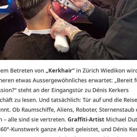
dem Betreten von
„Kerkhair“
in Zürich Wiedikon wird
neren etwas Aussergewöhnliches erwartet: „Bereit f
sion?“ steht an der Eingangstür zu Dénis Kerkers
chäft zu lesen. Und tatsächlich: Tür auf und die Reis
innt. Ob Raumschiffe, Aliens, Roboter, Sternenstaub
 – alle sind sie vertreten.
Graffiti-Artist
Michael Dut
60°-Kunstwerk ganze Arbeit geleistet, und Dénis Ker