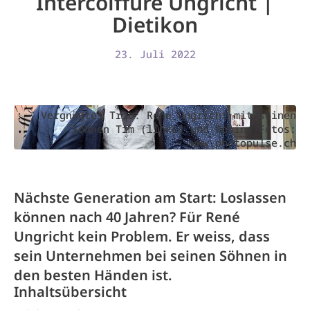
Intercoiffure Ungricht |
Dietikon
23. Juli 2022
Vergnügtes Trio: René Ungricht mit seinen
Söhnen Tim (links) und Robin. Fotos:
www.photopulse.ch
Nächste Generation am Start: Loslassen
können nach 40 Jahren? Für René
Ungricht kein Problem. Er weiss, dass
sein Unternehmen bei seinen Söhnen in
den besten Händen ist.
Inhaltsübersicht