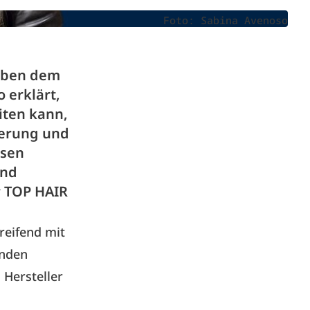
Foto: Sabina Avenoso
neben dem
 erklärt,
ten kann,
ierung und
osen
und
r TOP HAIR
reifend mit
enden
 Hersteller