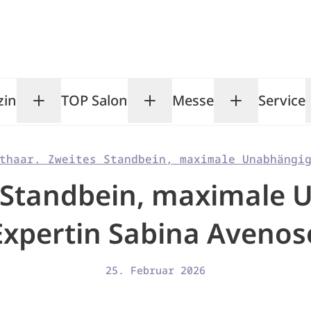
zin
TOP Salon
Messe
Service
Toggle Magazin submenu
Toggle TOP Salon subm
Toggle Me
thaar. Zweites Standbein, maximale Unabhängi
 Standbein, maximale 
Expertin Sabina Avenos
25. Februar 2026