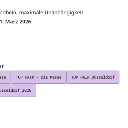
andbein, maximale Unabhängigkeit
1. März 2026
er
sse
TOP HAIR - Die Messe
TOP HAIR Düsseldorf
üsseldorf 2026