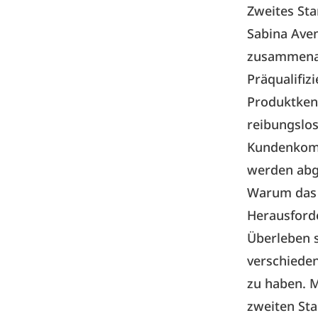
Zweites Sta
Sabina Ave
zusammenar
Präqualifiz
Produktkenn
reibungslo
Kundenkomm
werden abg
Warum das w
Herausforde
Überleben s
verschiede
zu haben. M
zweiten Sta