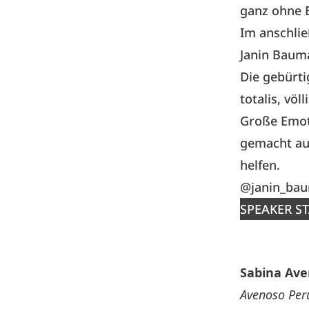
ganz ohne 
Im anschlie
Janin Baum
Die gebürti
totalis, völl
Große Emoti
gemacht au
helfen.
@janin_ba
SPEAKER S
Sabina Av
Avenoso Per