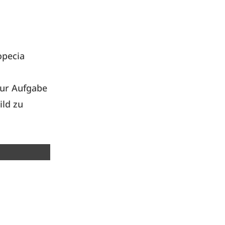
opecia
zur Aufgabe
ld zu