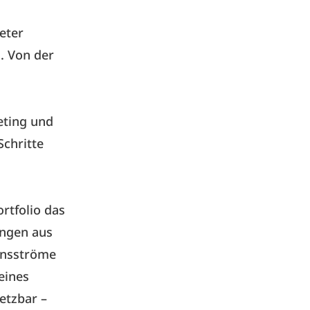
eter
. Von der
eting und
chritte
rtfolio das
ungen aus
ensströme
eines
etzbar –