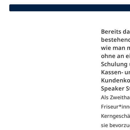
Bereits d
bestehend
wie man m
ohne an e
Schulung 
Kassen- u
Kundenkom
Speaker S
Als Zweitha
Friseur*in
Kerngeschäf
sie bevorzu