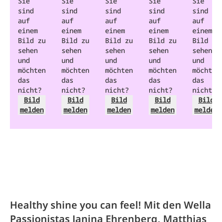
Sie
Sie
Sie
Sie
Sie
sind
sind
sind
sind
sind
auf
auf
auf
auf
auf
einem
einem
einem
einem
einem
Bild zu
Bild zu
Bild zu
Bild zu
Bild zu
sehen
sehen
sehen
sehen
sehen
und
und
und
und
und
möchten
möchten
möchten
möchten
möchten
das
das
das
das
das
nicht?
nicht?
nicht?
nicht?
nicht?
Bild
Bild
Bild
Bild
Bild
melden
melden
melden
melden
melden
Healthy shine you can feel! Mit den Wella
Passionistas Janina Ehrenberg, Matthias