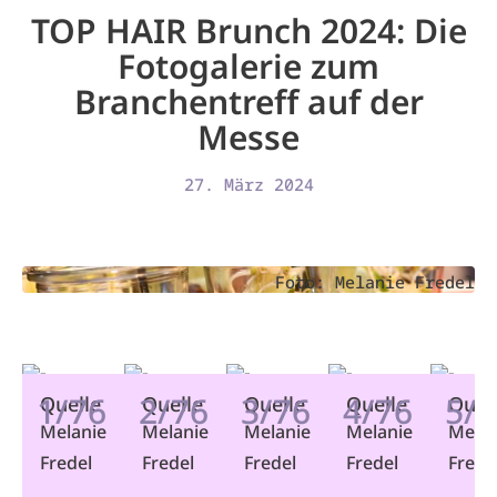
TOP HAIR Brunch 2024: Die
Fotogalerie zum
Branchentreff auf der
Messe
27. März 2024
Foto: Melanie Fredel
1/76
2/76
3/76
4/76
5/
Quelle
Quelle
Quelle
Quelle
Quel
Melanie
Melanie
Melanie
Melanie
Melan
Fredel
Fredel
Fredel
Fredel
Frede