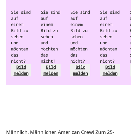
Sie sind
Sie sind
Sie sind
Sie sind
Sie
auf
auf
auf
auf
auf
einem
einem
einem
einem
ein
Bild zu
Bild zu
Bild zu
Bild zu
Bil
sehen
sehen
sehen
sehen
seh
und
und
und
und
und
möchten
möchten
möchten
möchten
möc
das
das
das
das
das
nicht?
nicht?
nicht?
nicht?
nic
Bild
Bild
Bild
Bild
melden
melden
melden
melden
m
Männlich. Männlicher. American Crew! Zum 25-