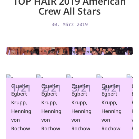
TOP HAIR 2019 American
Crew All Stars
30. März 2019
Foto: Egbert Krupp, Henning von Rochow
1/21
2/21
3/21
4/21
5
Quelle
Quelle
Quelle
Quelle
Qu
Egbert
Egbert
Egbert
Egbert
Eg
Krupp,
Krupp,
Krupp,
Krupp,
Kr
Henning
Henning
Henning
Henning
He
von
von
von
von
vo
Rochow
Rochow
Rochow
Rochow
Ro