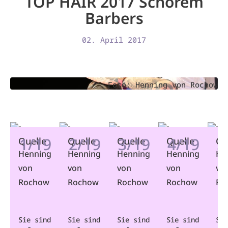
TOP HAIR 2017 Schorem
Barbers
02. April 2017
Foto: Henning von Rochow
1/19
2/19
3/19
4/19
5
Quelle
Quelle
Quelle
Quelle
Qu
Henning
Henning
Henning
Henning
He
von
von
von
von
vo
Rochow
Rochow
Rochow
Rochow
Ro
Sie sind
Sie sind
Sie sind
Sie sind
Sie