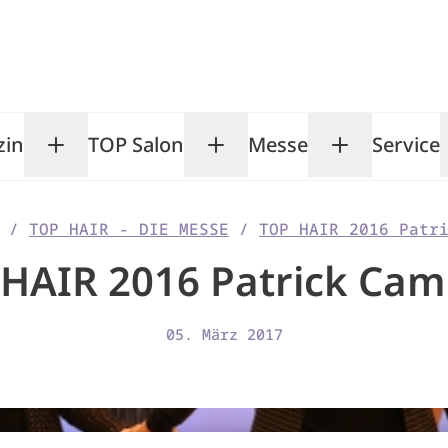
zin
TOP Salon
Messe
Service
Toggle Magazin submenu
Toggle TOP Salon subm
Toggle Me
/
TOP HAIR - DIE MESSE
/
TOP HAIR 2016 Patr
HAIR 2016 Patrick Ca
05. März 2017