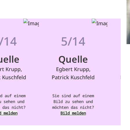
/14
5/14
elle
Quelle
rt Krupp,
Egbert Krupp,
Eg
k Kuschfeld
Patrick Kuschfeld
Pat
d auf einem
Sie sind auf einem
Sie 
u sehen und
Bild zu sehen und
Bil
 das nicht?
möchten das nicht?
möch
d melden
Bild melden