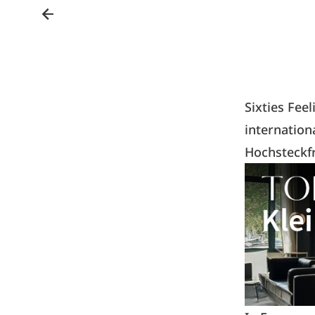
Sixties Fee
internation
Hochsteckfr