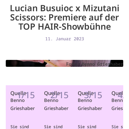
Lucian Busuioc x Mizutani
Scissors: Premiere auf der
TOP HAIR-Showbühne
11. Januar 2023
Foto: Benno Grieshaber
1/15
2/15
3/15
4/
Quelle
Quelle
Quelle
Quelle
Benno
Benno
Benno
Benno
Grieshaber
Grieshaber
Grieshaber
Griesha
Sie sind
Sie sind
Sie sind
Sie sin