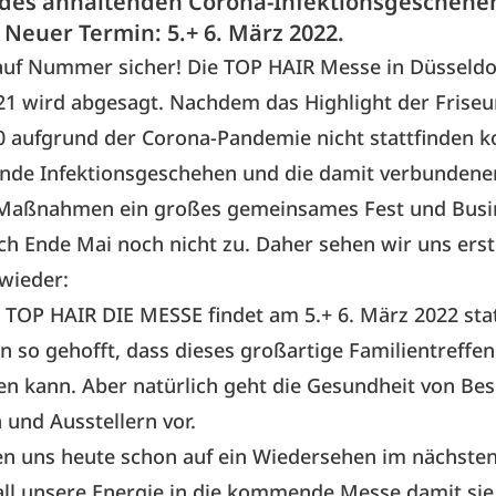
des anhaltenden Corona-Infektionsgeschehe
 Neuer Termin: 5.+ 6. März 2022.
auf Nummer sicher! Die TOP HAIR Messe in Düsseld
21 wird abgesagt. Nachdem das Highlight der Frise
0 aufgrund der Corona-Pandemie nicht stattfinden ko
ende Infektionsgeschehen und die damit verbundene
aßnahmen ein großes gemeinsames Fest und Busi
h Ende Mai noch nicht zu. Daher sehen wir uns erst
wieder:
 TOP HAIR DIE MESSE findet am 5.+ 6. März 2022 stat
n so gehofft, dass dieses großartige Familientreffe
den kann. Aber natürlich geht die Gesundheit von Be
 und Ausstellern vor.
en uns heute schon auf ein Wiedersehen im nächsten
all unsere Energie in die kommende Messe damit sie