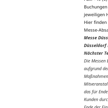
Buchungen f
jeweiligen 
Hier finden
Messe-Absa
Messe Düss
Düsseldorf 
Nächster T
Die Messen
aufgrund de
Maßnahmen n
Mitveranstal
das für End
Kunden durc
Ende der Ei