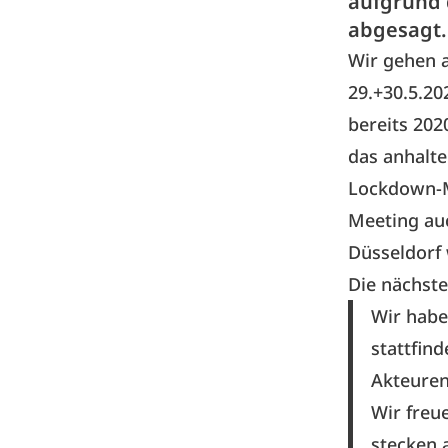
aufgrund 
abgesagt.
Wir gehen 
29.+30.5.20
bereits 202
das anhalt
Lockdown-M
Meeting auc
Düsseldorf 
Die nächste
Wir habe
stattfin
Akteuren
Wir freu
stecken 