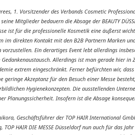
rees, 1. Vorsitzender des Verbands Cosmetic Professional
 seine Mitglieder bedauern die Absage der BEAUTY DÜS
sse ist für die professionelle Kosmetik eine äußerst wich
um im direkten Kontakt mit den B2B Partnern Marken un
 vorzustellen. Ein derartiges Event lebt allerdings insb
 Gedankenaustausch. Allerdings ist man gerade hier in Z
emie extrem eingeschränkt. Ferner befürchten wir, dass
e geringe Akzeptanz für den Besuch einer Messe besteht;
orbildlichen Hygienekonzepten. Die ausstellenden Unter
er Planungssicherheit. Insofern ist die Absage konseque
hikora, Geschäftsführer der TOP HAIR International Gmb
g, TOP HAIR DIE MESSE Düsseldorf nun auch für das Jahr