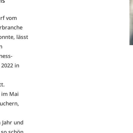
ns
orf vom
urbranche
nnte, lässt
n
ness-
 2022 in
t.
n im Mai
suchern,
 Jahr und
 so schön