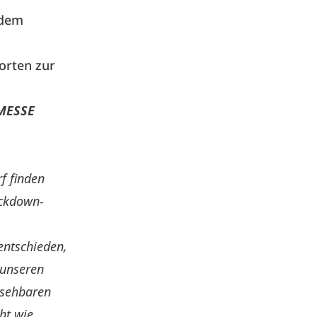
 dem
orten zur
 MESSE
rf
finden
ockdown-
entschieden,
 unseren
bsehbaren
ht wie