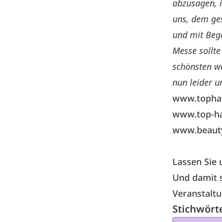
abzusagen, i
uns, dem ges
und mit Bege
Messe sollte
schönsten w
nun leider u
www.tophai
www.top-hai
www.beaut
Lassen Sie
Und damit 
Veranstalt
Stichwört