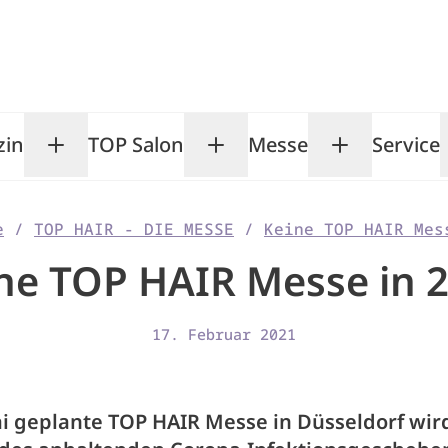
zin
TOP Salon
Messe
Service
Toggle Magazin submenu
Toggle TOP Salon subm
Toggle Me
e
/
TOP HAIR - DIE MESSE
/
Keine TOP HAIR Mes
ne TOP HAIR Messe in 
17. Februar 2021
ai geplante TOP HAIR Messe in Düsseldorf wir