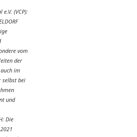
 e.V. (VCP):
SELDORF
tige
d
esondere vom
eiten der
 auch im
 selbst bei
nehmen
nt und
H: Die
 2021