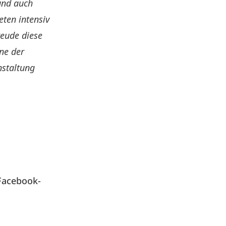
und auch
ten intensiv
reude diese
ne der
nstaltung
Facebook-