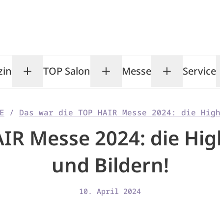
zin
TOP Salon
Messe
Service
Toggle Magazin submenu
Toggle TOP Salon subm
Toggle Me
E
/
Das war die TOP HAIR Messe 2024: die Hig
IR Messe 2024: die High
und Bildern!
10. April 2024