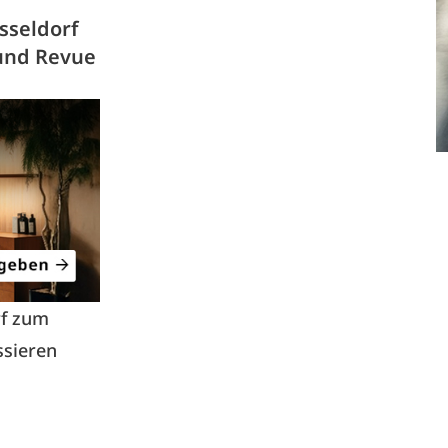
sseldorf
und Revue
rf zum
ssieren