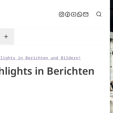
Suche
Instagram
Facebook
YouTube
WhatsApp
Newsletter
enu
sse submenu
Toggle Service submenu
hlights in Berichten und Bildern!
lights in Berichten