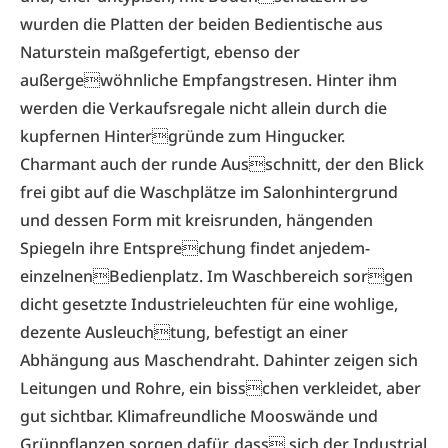
wurden die Platten der beiden Bedientische aus
Naturstein maßgefertigt, ebenso der
außergewöhnliche Empfangstresen. Hinter ihm
werden die Verkaufsregale nicht allein durch die
kupfernen Hintergründe zum Hingucker.
Charmant auch der runde Ausschnitt, der den Blick
frei gibt auf die Waschplätze im Salonhintergrund
und dessen Form mit kreisrunden, hängenden
Spiegeln ihre Entsprechung­ findet­ an­jedem­
einzelnenBedienplatz. Im Waschbereich sorgen
dicht gesetzte Industrieleuchten für eine wohlige,
dezente Ausleuchtung, befestigt an einer
Abhängung aus Maschendraht. Dahinter zeigen sich
Leitungen und Rohre, ein bisschen verkleidet, aber
gut sichtbar. Klimafreundliche Mooswände und
Grünpflanzen­ sorgen­ dafür,­ dass sich der Industrial