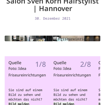
Salon Sven Korn Hairstylist
| Hannover
30. Dezember 2021
Foto: Idea Friseureinrichtungen
1/8
2/8
Quelle
Quelle
Que
Foto: Idea
Foto: Idea
Fot
Friseureinrichtungen
Friseureinrichtungen
Fri
Sie sind auf einem
Sie sind auf einem
Sie
Bild zu sehen und
Bild zu sehen und
Bil
möchten das nicht?
möchten das nicht?
möc
Bild melden
Bild melden
Bil