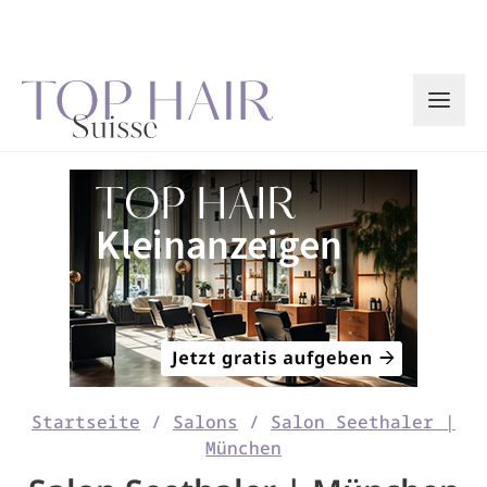
Zum
Inhalt
springen
Startseite
/
Salons
/
Salon Seethaler |
München