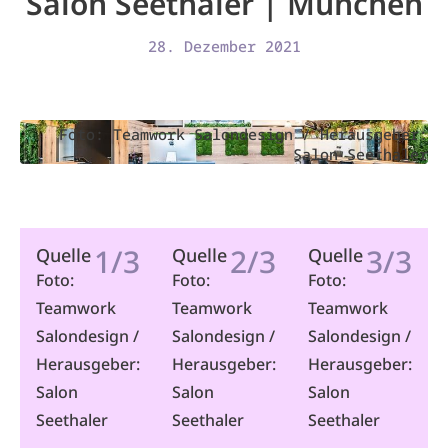
Salon Seethaler | München
28. Dezember 2021
Foto: Teamwork Salondesign / Herausgeber:
Salon Seethaler
1/3
2/3
3/3
Quelle
Quelle
Quelle
Foto:
Foto:
Foto:
Teamwork
Teamwork
Teamwork
Salondesign /
Salondesign /
Salondesign /
Herausgeber:
Herausgeber:
Herausgeber:
Salon
Salon
Salon
Seethaler
Seethaler
Seethaler