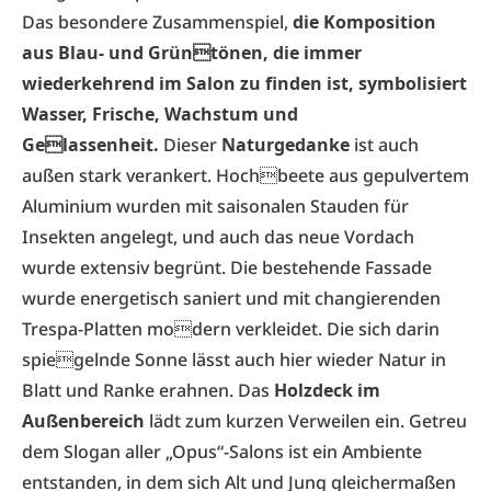
Das besondere Zusammenspiel,
die Komposition
aus Blau- und Grüntönen, die immer
wiederkehrend im Salon zu finden ist, symbolisiert
Wasser, Frische, Wachstum und
Gelassenheit.
Dieser
Naturgedanke
ist auch
außen stark verankert. Hochbeete aus gepulvertem
Aluminium wurden mit saisonalen Stauden für
Insekten angelegt, und auch das neue Vordach
wurde extensiv begrünt. Die bestehende Fassade
wurde energetisch saniert und mit changierenden
Trespa-Platten modern verkleidet. Die sich darin
spiegelnde Sonne lässt auch hier wieder Natur in
Blatt und Ranke erahnen. Das
Holzdeck im
Außenbereich
lädt zum kurzen Verweilen ein. Getreu
dem Slogan aller „Opus“-Salons ist ein Ambiente
entstanden, in dem sich Alt und Jung gleichermaßen