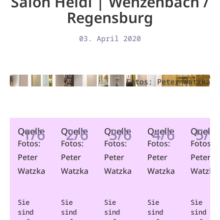
Salon Heidi | Wenzenbach /
Regensburg
03. April 2020
Fotos: Peter Watzka
1/6
2/6
3/6
4/6
5/6
Quelle
Quelle
Quelle
Quelle
Quelle
Fotos:
Fotos:
Fotos:
Fotos:
Fotos:
Peter
Peter
Peter
Peter
Peter
Watzka
Watzka
Watzka
Watzka
Watzka
Sie
Sie
Sie
Sie
Sie
sind
sind
sind
sind
sind