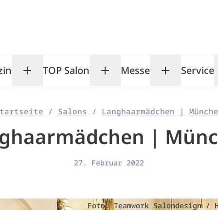
zin
TOP Salon
Messe
Service
Toggle Magazin submenu
Toggle TOP Salon subm
Toggle Me
tartseite
/
Salons
/
Langhaarmädchen | Münch
ghaarmädchen | Mün
27. Februar 2022
Foto: Teamwork Salondesign / 