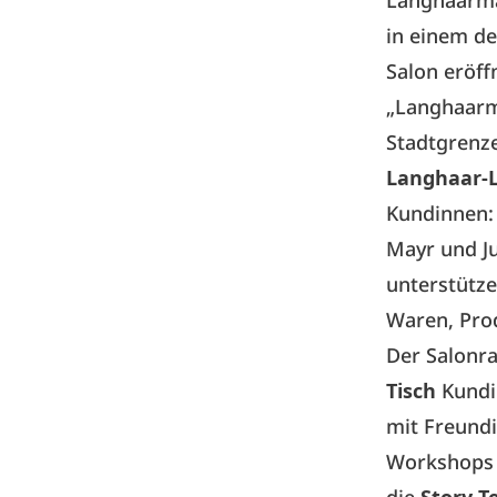
Langhaarmä
in einem de
Salon eröf
„Langhaarm
Stadtgrenz
Langhaar-
Kundinnen:
Mayr und J
unterstütz
Waren, Prod
Der Salonra
Tisch
Kundi
mit Freundi
Workshops z