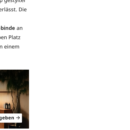
p gestylter
rlässt. Die
ebinde
an
en Platz
on einem