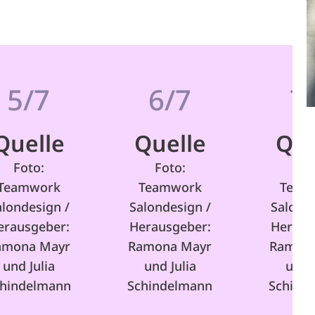
5/7
6/7
7
Quelle
Quelle
Que
Foto:
Foto:
Fot
Teamwork
Teamwork
Team
alondesign /
Salondesign /
Salonde
erausgeber:
Herausgeber:
Heraus
amona Mayr
Ramona Mayr
Ramona
und Julia
und Julia
und J
chindelmann
Schindelmann
Schind