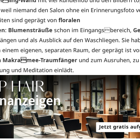
elling-Wand
mit viel Kundenlob und den Bildern to
weil niemand den Salon ohne ein Erinnerungsfoto ve
iten sind geprägt von
floralen
en
:
Blumensträuße
schon im Eingangsbereich,
G
ngen und als Ausblick auf den Waschliegen. Sie hab
 einem eigenen, separaten Raum, der geprägt ist v
n
Makramee-Traumfänger
und zum Ausruhen, zu
ng und Meditation einlädt.