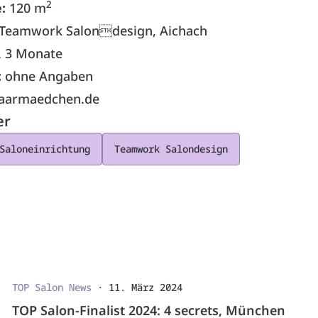
2
e:
120 m
Teamwork Salondesign, Aichach
. 3 Monate
:
ohne Angaben
aarmaedchen.de
er
Saloneinrichtung
Teamwork Salondesign
TOP Salon News
·
11. März 2024
TOP Salon-Finalist 2024: 4 secrets, München