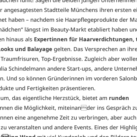
dchen fühlt! Sagen die beiden jungen Unternehmeri
r angesagtesten Stadtteile Münchens ihren ersten 
fnet haben – nachdem sie Haarpflegeprodukte der M
ädchen“ längst im Beauty-Markt etabliert haben un
en hinaus als
Expertinnen für Haarverdichtungen, 
Looks und Balayage
gelten. Das Versprechen an ihr
 Traumfrisuren, Top-Ergebnisse. Zugleich aber woll
ulia Schindelmann andere Start-ups, andere Untern
en. Und so können Gründerinnen im vorderen Salonb
ukte und Fertigkeiten präsentieren.
um, das eigentliche Herzstück, bietet am
runden
nnen die Möglichkeit, miteinander ins Gespräch 
nnen eine angenehme Zeit zu verbringen, aber auch 
u veranstalten und andere Events. Eines der Highlig