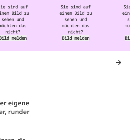
Sie sind auf
Sie sind auf
Sie si
inem Bild zu
einem Bild zu
einem B
sehen und
sehen und
sehen
möchten das
möchten das
möchte
nicht?
nicht?
nic
Bild melden
Bild melden
Bild m
er eigene
er, runder