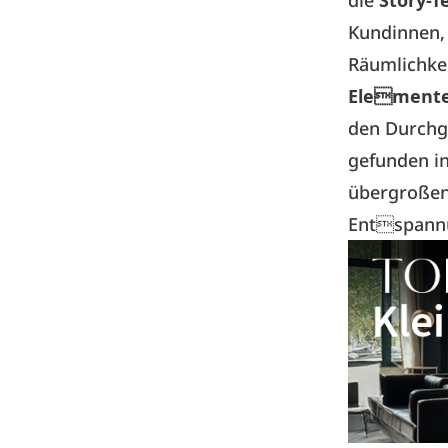
die
Story-T
Kundinnen, 
Räumlichke
Element
den Durchgä
gefunden in
übergroße
Entspannu