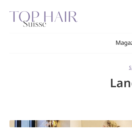
Zum
Inhalt
springen
Maga
S
Lan