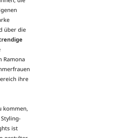
nnen, die
eigenen
arke
d über die
trendige
e
en Ramona
ehmerfrauen
ereich ihre
zu kommen,
Styling-
hts ist