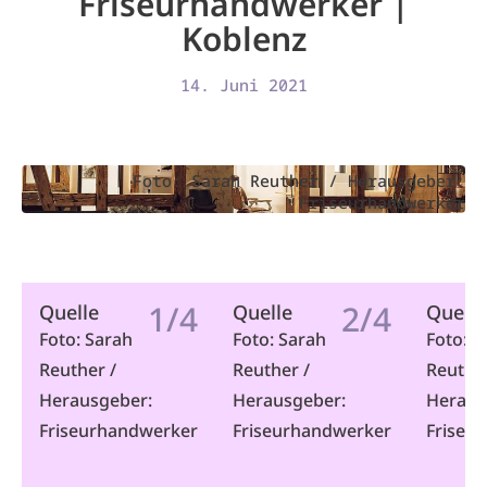
Friseurhandwerker |
Koblenz
14. Juni 2021
Foto: Sarah Reuther / Herausgeber:
Friseurhandwerker
1/4
2/4
Quelle
Quelle
Quelle
Foto: Sarah
Foto: Sarah
Foto: S
Reuther /
Reuther /
Reuther
Herausgeber:
Herausgeber:
Heraus
Friseurhandwerker
Friseurhandwerker
Friseu