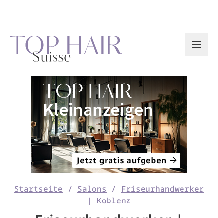
Zum
Inhalt
springen
Startseite
/
Salons
/
Friseurhandwerker
| Koblenz