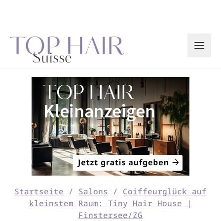
Zum
Inhalt
springen
Startseite
/
Salons
/
Coiffeurglück auf
kleinstem Raum: Tiny Hair House |
Finstersee/ZG