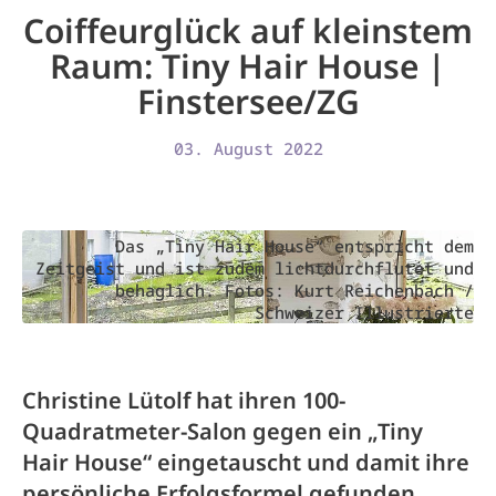
Coiffeurglück auf kleinstem
Raum: Tiny Hair House |
Finstersee/ZG
03. August 2022
Das „Tiny Hair House“ entspricht dem
Zeitgeist und ist zudem lichtdurchflutet und
behaglich. Fotos: Kurt Reichenbach /
Schweizer Illustrierte
Christine Lütolf hat ihren 100-
Quadratmeter-Salon gegen ein „Tiny
Hair House“ eingetauscht und damit ihre
persönliche Erfolgsformel gefunden.